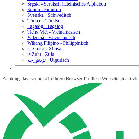
Srpski - Serbisch (lateinisches Alphabet)
Suomi - Finnisch
Svenska - Schwedisch
Türkçe - Türkisch
Tagalog - Tagalog
Tiếng Việt - Vietnamesisch
Valencià - Valencianisch
Wikang Filipino - Philippinisch
isiXhosa - Xhosa
isiZulu - Zulu
ئۇيغۇرچە - Uigurisch
Achtung: Javascript ist in Ihrem Browser für diese Webseite deaktivi