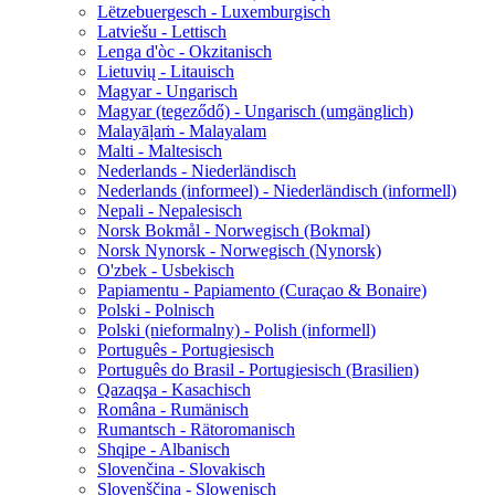
Lëtzebuergesch - Luxemburgisch
Latviešu - Lettisch
Lenga d'òc - Okzitanisch
Lietuvių - Litauisch
Magyar - Ungarisch
Magyar (tegeződő) - Ungarisch (umgänglich)
Malayāḷaṁ - Malayalam
Malti - Maltesisch
Nederlands - Niederländisch
Nederlands (informeel) - Niederländisch (informell)
Nepali - Nepalesisch
Norsk Bokmål - Norwegisch (Bokmal)
Norsk Nynorsk - Norwegisch (Nynorsk)
O'zbek - Usbekisch
Papiamentu - Papiamento (Curaçao & Bonaire)
Polski - Polnisch
Polski (nieformalny) - Polish (informell)
Português - Portugiesisch
Português do Brasil - Portugiesisch (Brasilien)
Qazaqşa - Kasachisch
Româna - Rumänisch
Rumantsch - Rätoromanisch
Shqipe - Albanisch
Slovenčina - Slovakisch
Slovenščina - Slowenisch