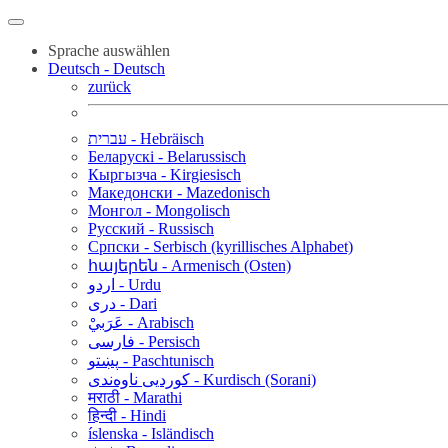
Sprache auswählen
Deutsch - Deutsch
zurück
עברית - Hebräisch
Беларускі - Belarussisch
Кыргызча - Kirgiesisch
Македонски - Mazedonisch
Монгол - Mongolisch
Русский - Russisch
Српски - Serbisch (kyrillisches Alphabet)
հայերեն - Armenisch (Osten)
اردو - Urdu
دری - Dari
عَرَبيْ - Arabisch
فارسی - Persisch
پښتو - Paschtunisch
کوردیی ناوەندی - Kurdisch (Sorani)
मराठी - Marathi
हिन्दी - Hindi
íslenska - Isländisch