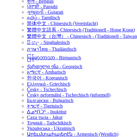
বাংলা - Bengali
ਪੰਜਾਬੀ - Panjabi
ગુજરાતી - Gujarati
தமிழ் - Tamilisch
简体中文 - Chinesisch (Vereinfacht)
繁體中文語系 - Chinesisch (Traditionell - Hong Kong)
繁體中文（台灣） - Chinesisch - (Traditionell - Taiwan
සිංහල - Singhalesisch
ภาษาไทย - Thailändisch
မြန်မာဘာသာ - Birmanisch
ქართული ენა - Georgisch
አማርኛ - Amharisch
한국어 - Koreanisch
Ελληνικά - Griechisch
Česky - Tschechisch
Česky neformální - Tschechisch (informell)
Български - Bulgarisch
ትግርኛ - Tigrinisch
ᐃᓄᒃᑎᑐᑦ - Inuktitut
Саха тыла - Jakut
Тоҷикӣ - Tadschikisch
Українська - Ukrainisch
Արեւմտահայերէն - Armenisch (Westlich)