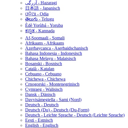
آزرگی - Hazaragi
日本語 - Japanisch
ଓଡ଼ିଆ - Odia
తెలుగు - Telugu
Èdè Yorùbá - Yoruba
ಕನ್ನಡ - Kannada
Af-Soomaali - Somali
Afrikaans - Afrikaans
Azerbaycanca - Aserbaidschanisch
Bahasa Indonesia - Indonesisch
Bahasa Melayu - Malaisisch
Bosanski - Bosnisch
Català - Katalan
Cebuano - Cebuano
Chichewa - Chichewa
Crnogorski - Montenegrinisch
Cymraeg - Walisisch
Dansk - Dänisch
Davvisámegiella - Sami (Nord)
Deutsch - Deutsch
Deutsch (Du) - Deutsch (Du-Form)
Deutsch - Leichte Sprache - Deutsch (Leichte Sprache)
Eesti - Estnisch
English - Englisch