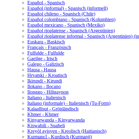
Español - Spanisch
Español (informal) - Spanisch (informell)
Español chileno - Spanisch (Chile)
Español colombiano - Spanisch (Kolumbien)
Español mexicano - Spanisch (Mexiko)
Español rioplatense - Spanisch (Argentinien)
Español rioplatense informal - Spanisch (Argentinien) (in
Euskara - Baskisch
Français - Französisch
Fulfulde - Fulfulde
Gaeilge - Irisch
Galego - Galizisch
Hausa - Hausa
Hrvatski - Kroatisch
Ikirundi - Kirundi
Ilokano - Ilocano
Ilonggo - Hiligaynon
Italiano - Italienisch
Italiano (informale) - Italienisch (Tu-Form)
Kalaallisut - Grönländisch
Khmer - Khmer
Kinyarwanda - Kinyarwanda
Kiswahili - Suaheli
Kreyòl ayisyen - Kreolisch (Haitianisch)
Kurmancî - Kurdisch (Kurmanji)